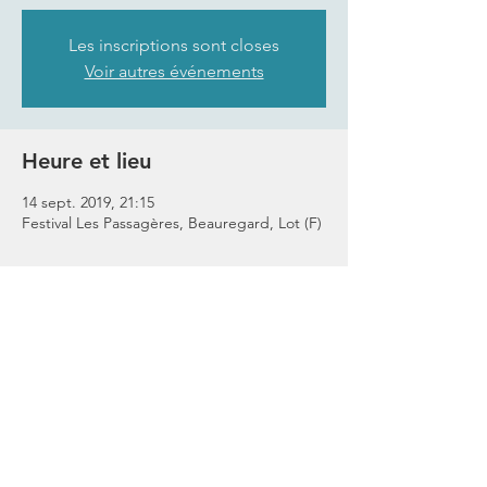
Les inscriptions sont closes
Voir autres événements
Heure et lieu
14 sept. 2019, 21:15
Festival Les Passagères, Beauregard, Lot (F)
Partager cet événement
Restez En Lien