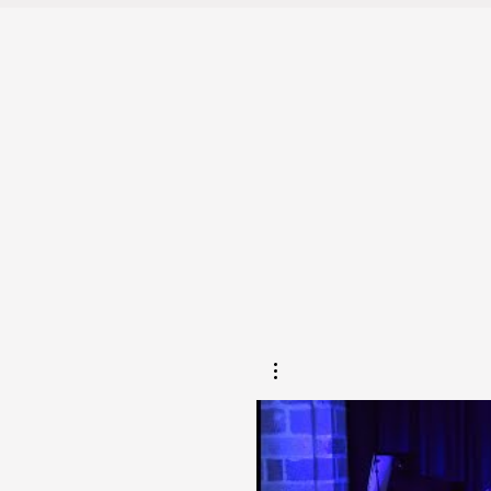
www.facebook.com/JoannaGood
classique