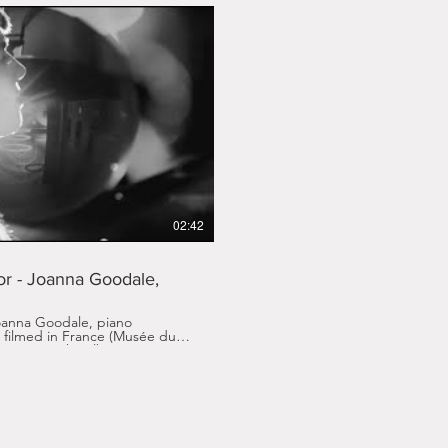
ire la vidéo
02:42
r - Joanna Goodale,
oanna Goodale, piano
filmed in France (Musée du
BACH IN
/Bach-in-a-Circle Title :
 855 Composition : Johann
Productions Distribution :
annaGoodale... Joanna