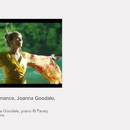
ire la vidéo
04:22
nance, Joanna Goodale,
dale, piano © Paraty
ons