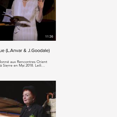
ire la vidéo
11:36
ue (L.Anvar & J.Goodale)
 donné aux Rencontres Orient
Sierre en Mai 2018. Leili
t traductions des poèmes
n, composition et
ire la vidéo