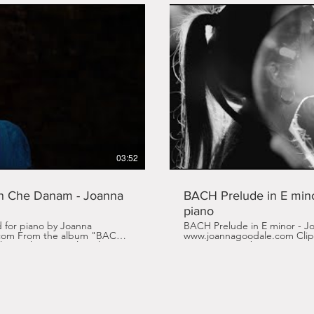
re la vidéo
L
03:52
 Che Danam - Joanna
BACH Prelude in E mino
piano
d for piano by Joanna
BACH Prelude in E minor - J
 "BACH
www.joannagoodale.com Clip 
it/Bach-in-a-Circle Title :
Piano, Limoux) by Vincent Pinson From the album "
 Shahram Nazeri
A CIRCLE" : https://smarturl.it
Goodale Label : Paraty
Prelude n.10 in E minor, BWV
re
Sebastian Bach Label : Paraty 
PIAS www.paraty.fr Joanna Goodale's Youtube channel :
nnaGoodale/channel/ Follow
https://www.youtube.com/Jo
Goodale's Facebook page :