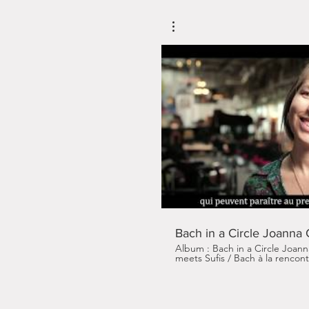
Li
Bach in a Circle Joanna 
Album : Bach in a Circle Joanna Goo
meets Sufis / Bach à la rencont
Bach and adaptations of Joanna Go
Productions PIAS Distribution