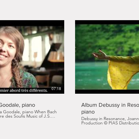
re la vidéo
L
07:18
Goodale, piano
Album Debussy in Reso
piano
dale, piano When Bach
re des Soufis Music of J.S.
Debussy in Resonance, Joanna Goo
odale. Paraty
Production © PIAS Distributi
s © NO-TE (teaser)