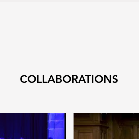
aleOfficialmusique
www.facebook.com/JoannaGoo
COLLABORATIONS