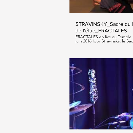
STRAVINSKY_Sacre du Pr
de l'élue_FRACTALES
FRACTALES en live au Temple d
juin 2016 Igor Stravinsky, le Sa
Glorification de l'élue Piano : Anna Benzakoun et Joanna
Goodale
Li