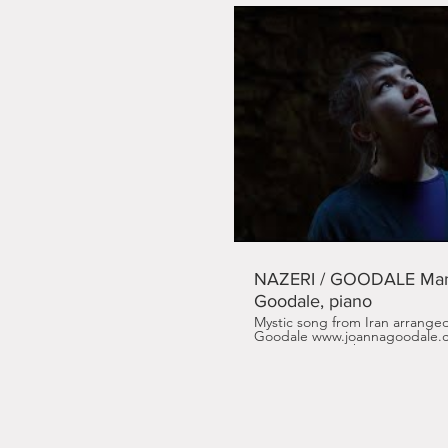
Li
NAZERI / GOODALE Man
Goodale, piano
Mystic song from Iran arrange
Goodale www.joannagoodale.com From the album
IN A CIRCLE" : https://smarturl.
Man Che Danam Composition :
Arrangement & piano : Joanna 
Productions Distribution : PIAS www.paraty.fr Listen to mo
music on Youtube :
https://www.youtube.com/Joa
on Joanna Goodale on FB :