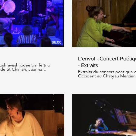
re la vidéo
L
06:00
L'envol - Concert Poétiq
- Extraits
hravesh jouée par le trio
t Chinian. Joanna
Extraits du concert poétique
ravesh: Kamanche Simon
Occident au Château Mercier à 
s https://festivalmusisc.com/
Anvar: Lecture, adaptations e
Joanna Goodale: interprétatio
improvisation au piano
re la vidéo
L