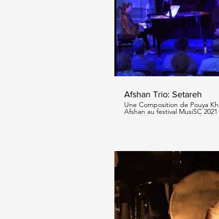
Li
Afshan Trio: Setareh
Une Composition de Pouya Khos
Afshan au festival MusiSC 2021 de S
Goodale : piano Pouya Khosh
Leleux: percussion
Li