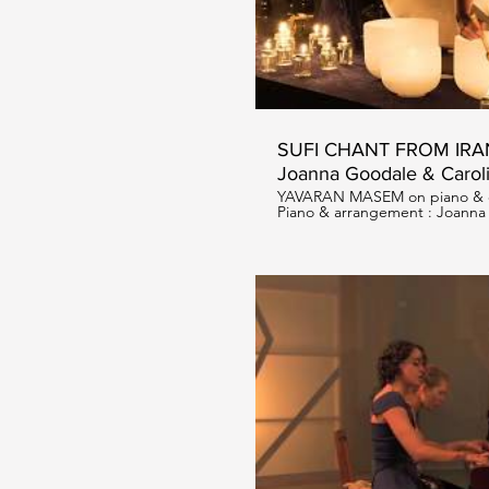
SUFI CHANT FROM IRAN
Joanna Goodale & Carol
YAVARAN MASEM on piano & cri
Piano & arrangement : Joanna
www.joannagoodale.com Cristal
www.lesouffledevie.ch Candle I
www.kalalumen.ch Video : Dorian Nguyen Phu Live in
Lausanne (CH) 22.03.2019 Extr
coeur des sons" donné à Lausa
Music available as piano solo
A CIRCLE" by Joanna Goodale 
Li