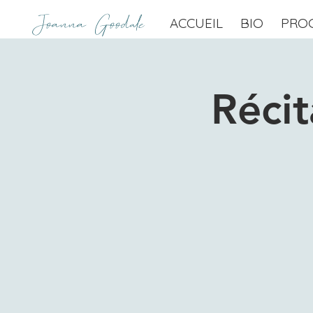
Joanna Goodale
ACCUEIL
BIO
PRO
Réci