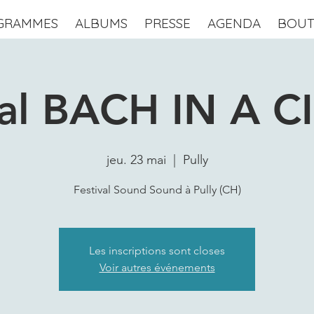
GRAMMES
ALBUMS
PRESSE
AGENDA
BOUT
tal BACH IN A C
jeu. 23 mai
  |  
Pully
Festival Sound Sound à Pully (CH)
Les inscriptions sont closes
Voir autres événements