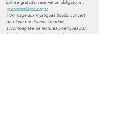
Entrée gratuite, réservation obligatoire : 
fr.contact@yee.org.tr
Hommage aux mystiques Soufis: concert 
de piano par Joanna Goodale 
accompagnée de lectures poétiques par 
Leili Anvar, suivi d'un spectacle de Sema 
par l'Ensemble Destar (derviches tourneurs 
de Turquie).
https://www.facebook.com/events/23592562
07530111/
Partager cet événement
Restez En Lien