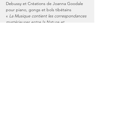
Debussy et Créations de Joanna Goodale 
pour piano, gongs et bols tibétains
« 
La Musique contient les correspondances 
mystérieuses entre la Nature et 
l’Imagination
 »
Claude Debussy, 1902
Afficher plus
Partager cet événement
Restez En Lien